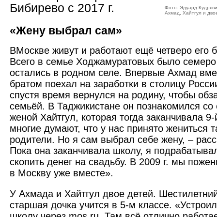
Бибирево с 2017 г.
Фото: Эдуард Кудряв
Ахмад, Хайтгул и дво
«Жену выбрал сам»
ВМоскве живут и работают ещё четверо его б
Всего в семье Ходжамуратовых было семеро 
остались в родном селе. Впервые Ахмад вме
братом поехал на заработки в столицу России
спустя время вернулся на родину, чтобы обз
семьёй. В Таджикистане он познакомился со
женой Хайтгул, которая тогда заканчивала 9-
многие думают, что у нас принято жениться та
родители. Но я сам выбрал себе жену, – рас
Пока она заканчивала школу, я подрабатыва
скопить денег на свадьбу. В 2009 г. мы пожен
в Москву уже вместе».
У Ахмада и Хайтгул двое детей. Шестилетний
старшая дочка учится в 5-м классе. «Устроил
школу через mos.ru. Там всё отлично работа