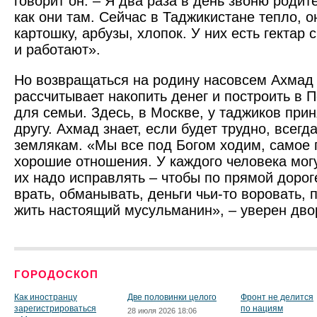
говорит он. – Я два раза в день звоню роди
как они там. Сейчас в Таджикистане тепло, 
картошку, арбузы, хлопок. У них есть гектар 
и работают».
Но возвращаться на родину насовсем Ахмад 
рассчитывает накопить денег и построить в 
для семьи. Здесь, в Москве, у таджиков прин
другу. Ахмад знает, если будет трудно, всегд
землякам. «Мы все под Богом ходим, самое 
хорошие отношения. У каждого человека могу
их надо исправлять – чтобы по прямой дорог
врать, обманывать, деньги чьи-то воровать, 
жить настоящий ­мусульманин», – уверен дво
ГОРОДОСКОП
Как иностранцу
Две половинки целого
Фронт не делится
зарегистрироваться
по нациям
28 июля 2026 18:06