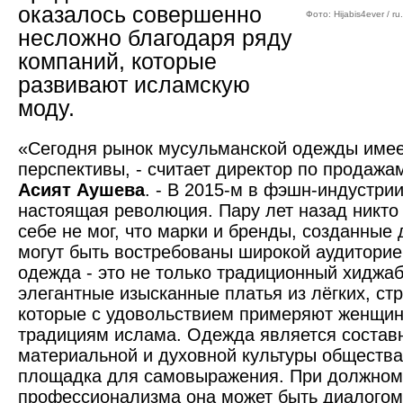
оказалось совершенно
Фото: Hijabis4ever / ru
несложно благодаря ряду
компаний, которые
развивают исламскую
моду.
«Сегодня рынок мусульманской одежды име
перспективы, - считает директор по продажа
Асият Аушева
. - В 2015-м в фэшн-индустри
настоящая революция. Пару лет назад никто
себе не мог, что марки и бренды, созданные
могут быть востребованы широкой аудитори
одежда - это не только традиционный хиджаб
элегантные изысканные платья из лёгких, ст
которые с удовольст­вием примеряют женщи
традициям ислама. Одежда является состав
материальной и духовной культуры общества.
площадка для самовыражения. При должном
профессионализма она может быть диалогом