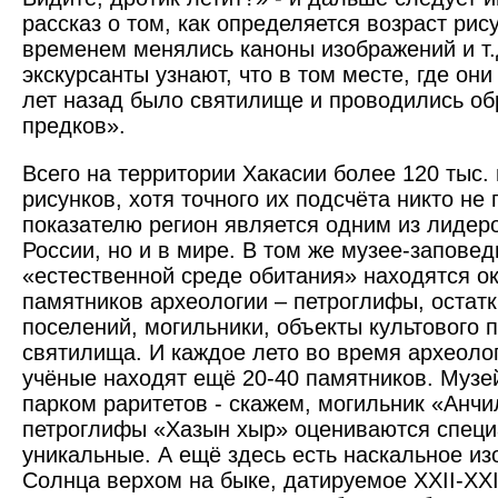
рассказ о том, как определяется возраст рису
временем менялись каноны изображений и т.д
экскурсанты узнают, что в том месте, где они 
лет назад было святилище и проводились о
предков».
Всего на территории Хакасии более 120 тыс.
рисунков, хотя точного их подсчёта никто не
показателю регион является одним из лидеро
России, но и в мире. В том же музее-запове
«естественной среде обитания» находятся ок
памятников археологии – петроглифы, остат
поселений, могильники, объекты культового 
святилища. И каждое лето во время археоло
учёные находят ещё 20-40 памятников. Музе
парком раритетов - скажем, могильник «Анчи
петроглифы «Хазын хыр» оцениваются специ
уникальные. А ещё здесь есть наскальное из
Солнца верхом на быке, датируемое XXII-XXII