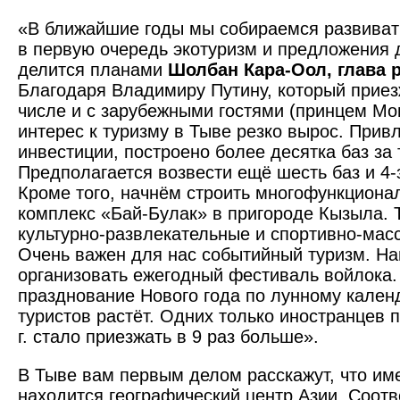
«В ближайшие годы мы собираемся развиват
в первую очередь экотуризм и предложения д
делится планами
Шолбан Кара-Оол, глава 
Благодаря Владимиру Путину, который приез
числе и с зарубежными гостями (принцем Мо
интерес к туризму в Тыве резко вырос. Прив
инвестиции, построено более десятка баз за 
Предполагается возвести ещё шесть баз и 4-
Кроме того, начнём строить многофункциона
комплекс «Бай-Булак» в пригороде Кызыла. 
культурно-развлекательные и спортивно-мас
Очень важен для нас событийный туризм. На
организовать ежегодный фестиваль войлока.
празднование Нового года по лунному кален
туристов растёт. Одних только иностранцев 
г. стало приезжать в 9 раз больше».
В Тыве вам первым делом расскажут, что им
находится географический центр Азии. Соот