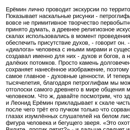
Ерёмин лично проводит экскурсии по террит
Показывает наскальные рисунки - петроглифы
вовсе не примитивное творчество первобытно
принято думать, а древнее религиозное иску
скалах использовались в момент проведения
обеспечить присутствие духов, - говорит он. 
«диалога» человека с иными мирами и сущес
создавал именно для них - духов и богов, а н
далёких потомков. Просто камень долговечен
сохраняет нанесённое изображение, поэтому
самое главное - духовные ценности. И теперь
тысячелетия, благодаря петроглифам мы мо
отголоски самого древнего в мире общения 
человеком. Что ж, давайте посмотрим, что зд
и Леонид Ерёмин прикладывает к скале чисты
после чего трёт его пучком только что сорва
глазах изумлённых слушателей на белом лис
фигура человека и бегущего зверя. «Это охот
Видите, дротик летит?» - и дальше следует 