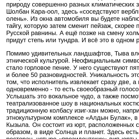
природу совершенно разных климатических з
Шолбан Кара-оол, здесь «соседствуют верб
олень». Из окна автомобиля вы будете набл
тайгу, которую затем сменит пейзаж, скорее
Русской равнины. А ещё позже на смену хол
придут степь или тундра. И всё это в одном 
Помимо удивительных ландшафтов, Тыва вл
этнической культурой. Неофициальным симв
стало горловое пение. У него существуют пя
и более 50 разновидностей. Уникальность это
том, что исполнитель извлекает сразу две, а
одновременно - то есть своеобразный голосо
Услышать это вокальное чудо, а также посмо
театрализованное шоу в национальных костю
традиционную колбасу изиг-хан можно, напри
этнокультурном комплексе «Алдын Булак», в 
Кызыла. Он состоит из юрт, расположенных 
образом, в виде Солнца и планет. Здесь ест