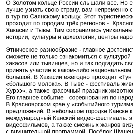
О Золотом кольце России слышали все. Но е
лучше узнать свою страну, вам непременно 
в тур по Саянскому кольцу. Этот туристичес
проходит по городам трёх регионов - Красно
Хакасии и Тывы. Там сохранились уникальны
истории, культуры и археологии, центры нар
Этническое разнообразие - главное достоин
сможете не только ознакомиться с культурой
хакасов или тывинцев, но и так подгадать св
принять участие в каком-либо национальном
большой. В Хакасии ежегодно проходит «Тун
«большого молока». В Тыве - фестиваль жив
Хурээ», а также красочный праздник животн
Его главное событие - соревнования по наро
В Красноярском крае у «событийного туризм
предложений. В небольшом городке Канске 
международный Канский видео-фестиваль: э
видеофильмов, а также смежных жанров визу
с внушительной программой. Посёлок Шушен