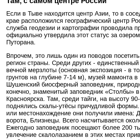
Там, с самом центре России
Если в Тыве находится центр Азии, то в сос
крае расположился географический центр Ро
служба геодезии и картографии проводила п
официально утвердила этот статус за озером
Путорана.
Впрочем, это лишь один из поводов посетит
регион страны. Среди других - единственный
вечной мерзлоты (основная экспозиция - в 
грунтов на глубине 7-14 м), музей мамонта в
Шушенский биосферный заповедник, природн
конечно, знаменитый заповедник «Столбы» в
Красноярска. Там, среди тайги, на высоту 90
поднялись скалы-утёсы причудливой формы.
или местонахождение они получили имена: Д
ворота, Близнецы. Всего насчитывается окол
Ежегодно заповедник посещают более 200 ты
увлечение скалолазанием в этих местах при