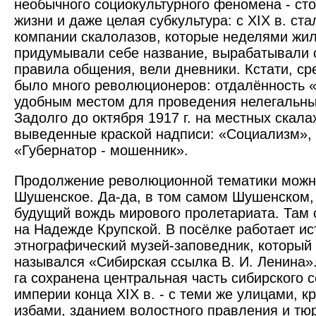
необычного социокультурного феномена - сто
жизни и даже целая субкультура: с XIX в. с
компании скалолазов, которые неделями жил
придумывали себе название, вырабатывали с
правила общения, вели дневники. Кстати, ср
было много революционеров: отдалённость 
удобным местом для проведения нелегальны
Задолго до октября 1917 г. на местных скала
выведенные краской надписи: «Социализм»,
«Губернатор - мошенник».
Продолжение революционной тематики можно
Шушенское. Да-да, в том самом Шушенском,
будущий вождь мирового пролетариата. Там о
на Надежде Крупской. В посёлке работает ис
этнографический музей-заповедник, который
назывался «Сибирская ссылка В. И. Ленина».
га сохранена центральная часть сибирского 
империи конца XIX в. - с теми же улицами, к
избами, зданием волостного правления и тю