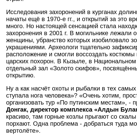
Исследования захоронений в курганах долин
начаты ещё в 1970-е гг., и открытий за это 
много. Но настоящей сенсацией стала находк
захоронения в 2001 г. В могильнике лежали 
женщины, убранство которых изобиловало з
украшениями. Археологи тщательно зафикси
расположение и смогли воссоздать костюмы 
царских похорон. В Кызыле, в Национальном 
отдельный зал «Золото скифов», посвящённ
открытию.
Ну а как насчёт охоты и рыбалки в тех самых
ступала нога человека»? «Очень хотим, прос
организовать тур «По путинским местам», - 
Донгак, директор комплекса «Алдын Була
красиво, там горные козлы прыгают со скалы 
порхают. Одна проблема - добраться туда м
вертолёте».