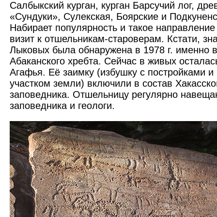
Салбыкский курган, курган Барсучий лог, др
«Сундуки», Сулекская, Боярские и Подкунен
Набирает популярность и такое направление 
визит к отшельникам-староверам. Кстати, зн
Лыковых была обнаружена в 1978 г. именно в
Абаканского хребта. Сейчас в живых осталас
Агафья. Её заимку (избушку с постройками 
участком земли) включили в состав Хакасско
заповедника. Отшельницу регулярно навеща
заповедника и геологи.