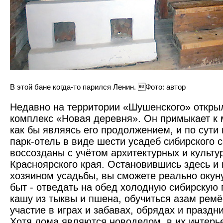
В этой бане когда-то парился Ленин. Фото: автор
Недавно на территории «Шушенского» откры
комплекс «Новая деревня». Он примыкает к 
как бы являясь его продолжением, и по сути
парк-отель в виде шести усадеб сибирского с
воссозданы с учётом архитектурных и культу
Красноярского края. Остановившись здесь и
хозяином усадьбы, вы сможете реально окуну
быт - отведать на обед холодную сибирскую
кашу из тыквы и пшена, обучиться азам ремё
участие в играх и забавах, обрядах и праздн
Хотя дома являются новоделом, в их интерье