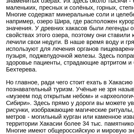
знаменитых озёрах. Их здесь около тысячи -
маленьких, пресных и солёных, горных, степ
Многие содержат минеральные соли и целебну
например, озеро Шира, где расположен куро
значения. У древних хакасов были легенды 
свойствах этого озера, поэтому они ставили 
лечили свои недуги. В наше время воду и гр
используют для лечения органов пищеварени
пузыря, поджелудочной железы. Здесь попра
здоровье пациенты, страдающие артритом и
Бехтерева.
Но главное, ради чего стоит ехать в Хакасию 
познавательный туризм. Учёные не зря назы
«музеем под открытым небом» и «археологи
Сибири». Здесь прямо у дороги вы можете у
рисунки, изображающие магические ритуалы,
метров - могильный курган или каменное изв
территории Хакасии более 34 тыс. памятнико
Многие имеют общероссийскую и мировую з