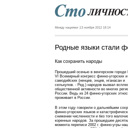
Между нациями
13 ноября 2012 18:14
Родные языки стали 
Как сохранить народы
Прошедший осенью в венгерском городе
VI Всемирный конгресс финно-угорских и
самодийских (ненцев, энцев, нганасан и
селькупов. - Ред.) народов вызвал вспле
общественной активности во многих реги
России. Ведь из 24 финно-угорских этнос
проживает в России.
В этом году говорили о дальнейшем сох
финно-угорских языков и катастрофичес
снижении численности и без того малоч
коренных народов. За прошедшее десяти
момента переписи 2002 г. финно-угры на