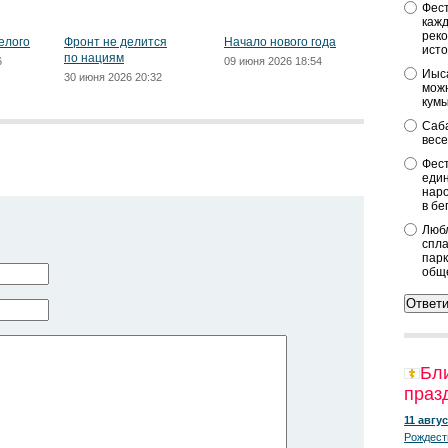
Фест
кажд
реко
елого
Фронт не делится
Начало нового года
исто
по нациям
6
09 июня 2026 18:54
Иыса
30 июня 2026 20:32
можн
кум
Саба
весе
Фест
един
наро
в бе
Любл
спла
парк
общ
Бл
праз
11 авгус
Рождест