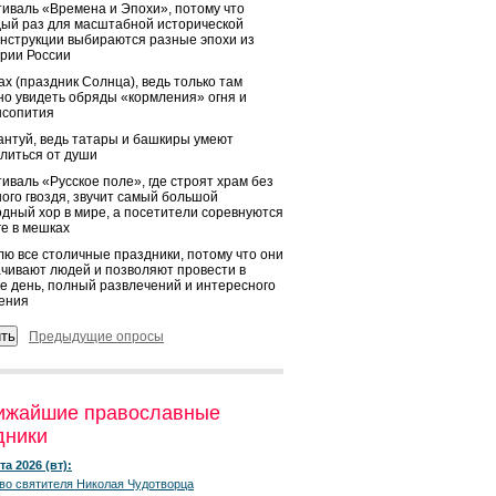
иваль «Времена и Эпохи», потому что
ый раз для масштабной исторической
нструкции выбираются разные эпохи из
рии России
х (праздник Солнца), ведь только там
о увидеть обряды «кормления» огня и
ысопития
нтуй, ведь татары и башкиры умеют
литься от души
иваль «Русское поле», где строят храм без
ого гвоздя, звучит самый большой
дный хор в мире, а посетители соревнуются
ге в мешках
ю все столичные праздники, потому что они
чивают людей и позволяют провести в
е день, полный развлечений и интересного
ения
Предыдущие опросы
ижайшие православные
дники
та 2026 (вт):
во святителя Николая Чудотворца