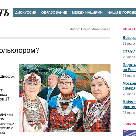
ДИСКУССИЯ
ОБРАЗОВАНИЕ
МЕЖДУ НАЦИЯМИ
НАШИ В ГОРОД
Автор: Елена Минилбаева
СОБЫТ
Возвра
29 июля 
фольклором?
От был
29 июля 
Подать
по Рос
28 июля 
 Шиофок
Москов
сибиря
ск
онах
28 июля 
ов 17
В Изма
фестив
28 июля 
ранении
ком
исленных
ГАЛЕР
летие с
шей