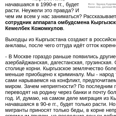
начавшаяся в 1990-е гг., будет
Фото: Эдуард Кудряв
Какая она, далекая М
расти. Неужели это правда? И
чем им всем у нас заниматься? Рассказыв
сотрудник аппарата омбудсмена Кыргызск
Кемелбек Кожомкулов
.
Выходцы из Кыргызстана создают в российск
анклавы, после чего оттуда идёт отток коренн
- В Москве гораздо раньше появились другие
азербайджанская, дагестанская, грузинская.
столице корни. Кыргызское землячество бол
меньше приобщено к криминалу. Мы - народ
сами нарываемся на конфликт, предпочитаем
миром. Зачем неприятности? По последним 
переводят на родину через банки и почту бо
год. И, думаю, на самом деле миграция из К
начавшаяся в 90-е гг., будет только расти. Н
мигранты приносят только беды, в корне неп