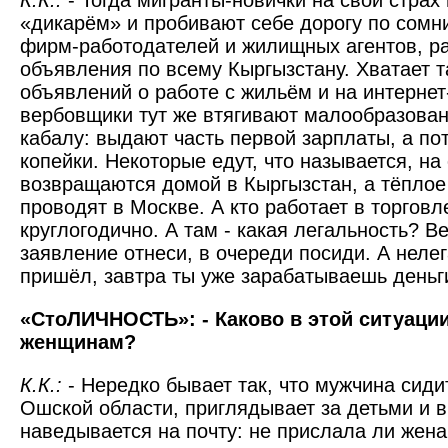
К.К.:
- Тогда мигранты-новички на свой страх
«дикарём» и пробивают себе дорогу по сом
фирм-работодателей и жилищных агентов, 
объявления по всему Кыргызстану. Хватает 
объявлений о работе с жильём и на интерне
вербовщики тут же втягивают малообразова
кабалу: выдают часть первой зарплаты, а по
копейки. Некоторые едут, что называется, на 
возвращаются домой в Кыргызстан, а тёплое
проводят в Москве. А кто работает в торговле
круглогодично. А там - какая легальность? Ве
заявление отнеси, в очереди посиди. А нелег
пришёл, завтра ты уже зарабатываешь деньг
«СтоЛИЧНОСТЬ»: - Каково в этой ситуаци
женщинам?
К.К.:
- Нередко бывает так, что мужчина сиди
Ошской области, приглядывает за детьми и 
наведывается на почту: не прислала ли жен