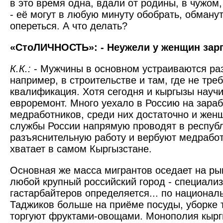
в это время одна, вдали от родины, в чужом
- её могут в любую минуту обобрать, обмануть
опереться. А что делать?
«СтоЛИЧНОСТЬ»: - Неужели у женщин зар
К.К.:
- Мужчины в основном устраиваются ра
например, в строительстве и там, где не тре
квалификация. Хотя сегодня и кыргызы науч
евроремонт. Много уехало в Россию на зараб
медработников, среди них достаточно и жен
службы России напрямую проводят в респуб
разъяснительную работу и вербуют медработ
хватает в самом Кыргызстане.
Основная же масса мигрантов оседает на ры
любой крупный российский город - специали
гастарбайтеров определяется... по национал
Таджиков больше на приёме посуды, уборке 
торгуют фруктами-овощами. Монополия кырг