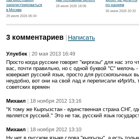
Как иностранцу
Две половинки целого
Фронт не делится
зарегистрироваться
по нациям
28 июля 2026 18:06
в Москве
30 июня 2026 20:32
29 июля 2026 06:34
3 комментариев
Написать
Улукбек
20 мая 2013 16:49
Просто когда русские говорят "киргизы" для нас это ч
вас, почти правильно, но с одной буквой "С" мелочь - 
коверкает русский язык, просто для русскоязычных 
неудобно, вот они на свой лад и переписали кИргИз, 
советских времен
Михаил
18 ноября 2012 13:16
"К тому же Кыргызстан - единственная страна СНГ, 
является русский." Это не так, русский язык государ
Михаил
18 ноября 2012 13:10
Ну нет в русском языке слова "кыргызы", а есть тольк