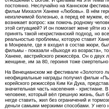
отношений с Богом. И фильмы на эти темы 
постоянно. Неслучайно на Каннском фестива
фильм Михаэля Ханеке «Любовь». В нём гер
неизлечимой болезнью, а перед её мужем, е
возникает вопрос: как помочь родному челове
этой ситуацией? И он помогает жене уйти из 
принять такой нехристианский подход, но все
реальностью проблемы, которую ставит Хане
в Монреале, где я входил в состав жюри, бы
фильмы - показали «Выходя из возраста», то
Ханеке, авст­рийского режиссёра. Он о двух 
женщине, им за 80, героиня тоже смертельно
На Венецианском же фестивале «Золотого л
неофициальные награды получил фильм «Пь
корейского режиссёра Ким Ки Дука, представ
значительная часть населения - христиане. В
человеке, который вёл грешную жизнь, был 
негде ставить, жил без ограничений и тормоз
деньги самыми мерз­кими способами. У него н