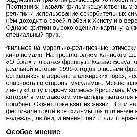
Противники назвали фильм кощунственным 
религии и использование оскорбительных сим
нём доходит в своей любви к Христу и в вере
Однако критики высоко оценили картину, а 
специальный приз.
Фильмов на морально-религиозные, этическ
кино немало. На прошлогоднем Каннском фес
«О богах и людях» француза Ксавье Бовуа, 
реальной истории 1990-х годов о восьми фра
оставшихся в деревне в алжирских горах, н
опасность со стороны мусульман. Можно вс
ленту «По ту сторону холмов» Кристиана Му
которой в молдавском монастыре пытаются из
погибает. Сюжет тоже взят из жизни. Вот и н
фестивале почти все фильмы так или иначе 
надежды, любви, и именно они стали стерж
Особое мнение