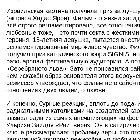
Израильская картина получила приз за лучш
(актриса Хадас Ярон). Фильм - о жизни хаси
всё строго регламентировано, все отношени
любовные тоже, - это почти секта с жёсткими
героиня, 18-летняя девушка, пытается внести
регламентированный мир живое чувство. Фи
получил приз католического жюри SIGNIS, но
разочаровал фестивальную аудиторию. А во
«Серебряного льва». Зато не понравился сай
нём искажён образ основателя этого вероуче
режиссёр утверждает, что фильм не о сайент
отношениях двух людей, о любви.
И конечно, бурные реакции, вплоть до подачи
радикальными католиками на создателей кар
вызвал один из самых впечатляющих на фе
Ульриха Зайдля «Рай: вера». Он в сатиричес
ключе рассматривает проблему веры, это вто
задуманной трилогии режиссёра «о любви и 