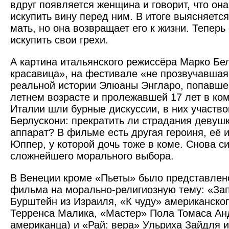
вдруг появляется женщина и говорит, что она
искупить вину перед ним. В итоге выясняется
мать, но она возвращает его к жизни. Теперь
искупить свои грехи.
А картина итальянского режиссёра Марко Бе
красавица», на фестивале «не прозвучавшая
реальной истории Элюаны Энгларо, попавшей
летнем возрасте и пролежавшей 17 лет в ком
Италии шли бурные дискуссии, в них участв
Берлускони: прекратить ли страдания девуш
аппарат? В фильме есть другая героиня, её 
Юппер, у которой дочь тоже в коме. Снова с
сложнейшего морального выбора.
В Венеции кроме «Пьеты» было представлен
фильма на морально-религиозную тему: «За
Бурштейн из Израиля, «К чуду» американско
Терренса Малика, «Мастер» Пола Томаса Ан
американца) и «Рай: вера» Ульриха Зайдля и