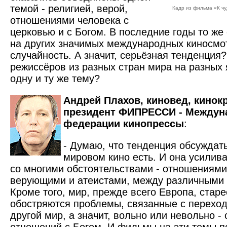
темой - религией, верой,
Кадр из фильма «К чуд
отношениями человека с
церковью и с Богом. В последние годы то же
на других значимых международных киносмот
случайность. А значит, серьёзная тенденция?
режиссёров из разных стран мира на разных 
одну и ту же тему?
Андрей Плахов, киновед, кинок
президент ФИПРЕССИ - Междун
федерации кинопрессы
:
- Думаю, что тенденция обсуждать
мировом кино есть. И она усилива
со многими обстоятельствами - отношениям
верующими и атеистами, между различными к
Кроме того, мир, преж­де всего Европа, старе
обостряются проблемы, связанные с переход
другой мир, а значит, вольно или невольно -