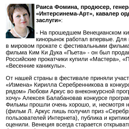
Раиса Фомина, продюсер, гене
«Интерсинема-Арт», кавалер ор
заслуги»
:
- На прошедшем Венецианском к
кинорынок работал впервые. Для
в мировом прокате с фестивальными фильм
фильма Ким Ки Дука «Пьета» - он был продан
Российские прокатчики купили «Мастера», «П
«Весенние каникулы».
От нашей страны в фестивале приняли участ
«Измена» Кирилла Серебренникова в конкурс
рядом» Любови Аркус во внеконкурсной прог
хочу» Алексея Балабановав конкурсе програ
Фильмы прошли очень хорошо, и, несмотря н
(фильм Л. Аркус лишь получил приз «Сереб
пользователей Интернета), публика и критики
оценили. Венеция всегда старается открыват