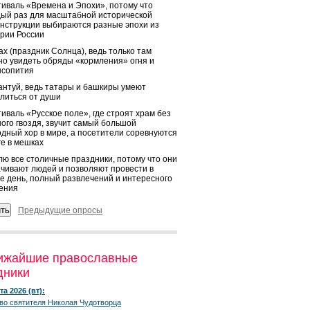
иваль «Времена и Эпохи», потому что
ый раз для масштабной исторической
нструкции выбираются разные эпохи из
рии России
х (праздник Солнца), ведь только там
о увидеть обряды «кормления» огня и
ысопития
нтуй, ведь татары и башкиры умеют
литься от души
иваль «Русское поле», где строят храм без
ого гвоздя, звучит самый большой
дный хор в мире, а посетители соревнуются
ге в мешках
ю все столичные праздники, потому что они
чивают людей и позволяют провести в
е день, полный развлечений и интересного
ения
Предыдущие опросы
ижайшие православные
дники
та 2026 (вт):
во святителя Николая Чудотворца