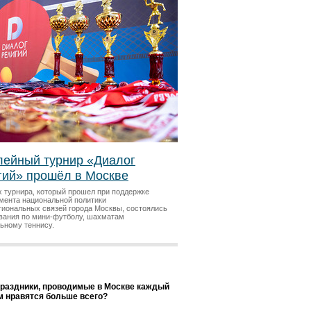
ейный турнир «Диалог
гий» прошёл в Москве
х турнира, который прошел при поддержке
мента национальной политики
гиональных связей города Москвы, состоялись
вания по мини-футболу, шахматам
льному теннису.
праздники, проводимые в Москве каждый
ам нравятся больше всего?