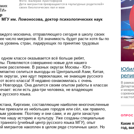
Фото: Валерий Христофоров
Дети мигрантов превращаются в «культурных родителей»
аких
своих биологических пап и мам
ТИ»
р
 МГУ им. Ломоносова, доктор психологических наук
ждого москвича, отправляющего сегодня в школу своих
ее число мигрантов. Её значимость будет расти хотя бы по
 на уровень стран, лидирующих по принятию трудовых
в одном классе оказывается всё больше ребят,
пы. Появляются совершенно новые для нашего
ное расселение. В разных округах Москвы - Юго-
Юбил
мпактно селиться выходцы из Центральной Азии, Китая,
рели
х округах, уже идут первоклашки, не знающие русского
 от всего класса! Я недавно ознакомилась с очень
В рамка
о Новгорода. Она делится своим опытом работы в классах
Департа
ечает: если есть два-три человека, не владеющих
и межре
соревно
 русского языка.
и насто
кистана, Киргизии, составляющие наиболее многочисленные
ни приехали из небольших городов или сёл, как правило,
ым уровнем. Поэтому и они сами, и их дети зачастую
ОПРОС
олее нашу историю и культуру. Уже созданы специальные
транного (учебный центр русского языка МГУ), опыт
Какие 
ей мигрантов накоплен в целом ряде столичных школ. Но
год, в