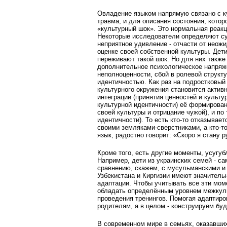
Овладение языком напрямую связано с ку
травма, и для описания состояния, кото
«культурный шок». Это нормальная реакц
Некоторые исследователи определяют су
неприятное удивление - отчасти от неожи
оценке своей соб­ственной культуры. Дет
переживают такой шок. Но для них также
дополнительное психологическое напряже
неполноценности, сбой в ролевой структу
идентичностью. Как раз на подростковый
культурного окружения становится актив
интеграции (принятия ценностей и куль
культурной идентичности) её формирован
своей культуры и отрицание чужой), и по
идентичности). То есть кто-то отказывае
своими земляками-сверстниками, а кто-т
язык, радостно говорит: «Скоро я стану р
Кроме того, есть другие моменты, усугу
Например, дети из украинских семей - с
сравнению, скажем, с мусульманскими и
Узбекистана и Киргизии имеют значитель
адаптации. Чтобы учитывать все эти мо
обладать определённым уровнем межкуль
проведения тренингов. Помогая адаптиро
родителям, а в целом - конструируем бу
В современном мире в семьях, оказавших