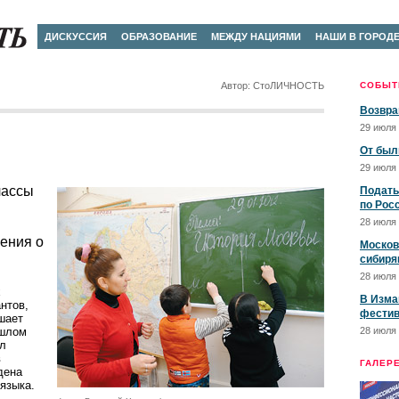
ДИСКУССИЯ
ОБРАЗОВАНИЕ
МЕЖДУ НАЦИЯМИ
НАШИ В ГОРОД
Автор: СтоЛИЧНОСТЬ
СОБЫТ
Возвра
29 июля 
От был
29 июля 
лассы
Подать
по Рос
28 июля 
ения о
Москов
сибиря
28 июля 
х
В Изма
нтов,
фестив
шает
ошлом
28 июля 
ил
в
ГАЛЕР
дена
языка.