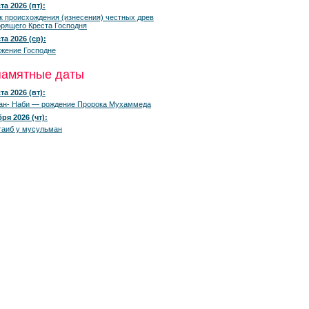
та 2026 (пт):
к происхождения (изнесения) честных древ
рящего Креста Господня
та 2026 (ср):
жение Господне
памятные даты
та 2026 (вт):
ан- Наби — рождение Пророка Мухаммеда
ря 2026 (чт):
гаиб у мусульман