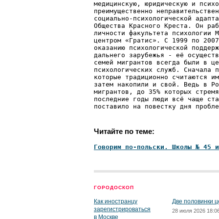
медицинскую, юридическую и психо
преимущественно неправительствен
социально-психологической адапта
Общества Красного Креста. Он раб
личности факультета психологии М
центром «Гратис». С 1999 по 2007
оказанию психологиче­ской поддер
дальнего зарубежья - её осуществ
семей мигрантов всегда были в це
психологических служб. Сначала п
которые традиционно считаются им
затем накопили и свой. Ведь в Ро
мигрантов, до 35% которых стремя
последние годы люди всё чаще ста
поставило на повестку дня пробле
Читайте по теме:
Говорим по-польски. Школы № 45 и
ГОРОДОСКОП
Как иностранцу
Две половинки ц
зарегистрироваться
28 июля 2026 18:0
в Москве