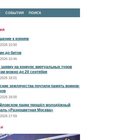
Е
СОБЫТИЯ
ПОИСК
ИЯ
щение к корням
2026 10:50
ин до битов
2026 10:46
 заявку на конкурс виртуальных туров
сии можно до 20 сентября
2026 18:01
ские землячества почтили память воинов-
ков
2026 18:00
йловском парке прошёл молодёжный
аль «Разноцветная Москва»
2026 17:59
ЕИ