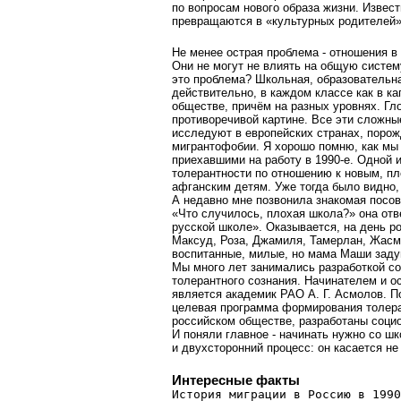
по вопросам нового образа жизни. Извест
превращаются в «культурных родителей»
Не менее острая проблема - отношения в
Они не могут не влиять на общую систем
это проблема? Школьная, образовательна
действительно, в каждом классе как в к
обществе, причём на разных уровнях. Гло
противоречивой картине. Все эти сложны
исследуют в европейских странах, поро
мигрантофобии. Я хорошо помню, как мы 
приехавшими на работу в 1990-е. Одной 
толерантности по отношению к новым, п
афганским детям. Уже тогда было видно, 
А недавно мне позвонила знакомая посов
«Что случилось, плохая школа?» она отве
русской школе». Оказывается, на день р
Максуд, Роза, Джамиля, Тамерлан, Жасми
воспитанные, милые, но мама Маши за
Мы много лет занимались разработкой с
толерантного сознания. Начинателем и 
является академик РАО А. Г. Асмолов. 
целевая программа формирования толера
российском обществе, разработаны соци
И поняли главное - начинать нужно со ш
и двухсторонний процесс: он касается не
Интересные факты
История миграции в Россию в 1990