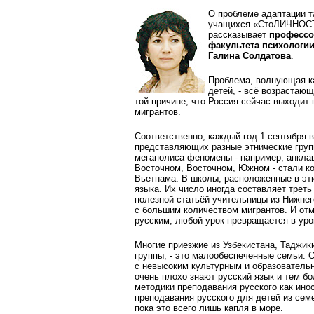
О проблеме адаптации т
учащихся «СтоЛИЧНОС
рассказывает
профессо
факультета психологии
Галина Солдатова
.
Проблема, волнующая ка
детей, - всё возрастающ
той причине, что Россия сейчас выходит
мигрантов.
Соответственно, каждый год 1 сентября 
представляющих разные этнические груп
мегаполиса феномены - например, анклав
Восточном, Восточном, Южном - стали ко
Вьетнама. В школы, расположенные в эти
языка. Их число иногда составляет треть
полезной статьёй учительницы из Нижнег
с большим количеством мигрантов. И отм
русским, любой урок превращается в урок
Многие приезжие из Узбекистана, Таджи
группы, - это малообеспеченные семьи. О
с невысоким культурным и образовательн
очень плохо знают русский язык и тем б
методики преподавания русского как инос
преподавания русского для детей из сем
пока это всего лишь капля в море.