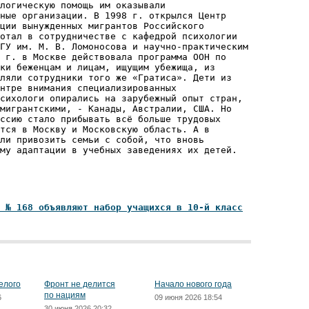
логическую помощь им оказывали
ные организации. В 1998 г. открылся Центр
ции вынужденных мигрантов Российского
отал в сотрудничестве с кафедрой психологии
ГУ им. М. В. Ломоносова и научно-практиче­ским
 г. в Москве дей­ствовала программа ООН по
жки беженцам и лицам, ищущим убежища, из
ляли сотрудники того же «Гратиса». Дети из
нтре внимания специализированных
сихологи опирались на зарубежный опыт стран,
мигрантскими, - Канады, Австралии, США. Но
ссию стало прибывать всё больше трудовых
тся в Москву и Московскую область. А в
ли привозить семьи с собой, что вновь
му адаптации в учебных заведениях их детей.
 № 168 объявляют набор учащихся в 10-й класс
елого
Фронт не делится
Начало нового года
по нациям
6
09 июня 2026 18:54
30 июня 2026 20:32