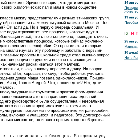
ный психолог Эриксон говорил, что дети мигрантов
14 авгус
 своих биологических пап и мам в новом обществе.
Праздни
Животво
19 авгус
 классе между представителями разных этнических групп.
у образования и на межкультурный климат в Москве. Чья
Преобра
я? Отчасти да. Но в первую очередь социальная. И
апле воды отражаются все процессы, которые идут в
и 
бализация и всё, что с нею сопряжено, приводят к очень
е многоаспектные процессы, которые сейчас усиленно
25 авгус
ждают феномен ксенофобии. Он проявляется в форме
Мавлид 
начинали изучать эту проблему и работать с первыми
10 декаб
из главных проблем в школьной среде стал именно вопрос
Ночь Ра
лохо говорящим по-русски и внешне отличающимся
как начинает раскачиваться этот маятник.
етоваться, в какую школу перевести дочку. На вопрос
тила: «Нет, хорошая, но хочу, чтобы ребёнок учился в
ождения дочка Маша позвала однокласс-ников. Пришли:
н, Аяна, Таня и Андрей. Что, плохие дети? Нет, дети
думалась.
оциокультурных инструментов и практик формирования
основоположником этого направления исследований
Под его руководством была осуществлена Федеральная
нтного сознания и профилактики экстремизма в
окультурные программы по профилактике мигрантофобии.
колы, включая и учащихся, и педагогов. Это долгосрочный
 только мигрантов, но и всего принимающего общества.
-е гг. начиналась с беженцев. Материальную,