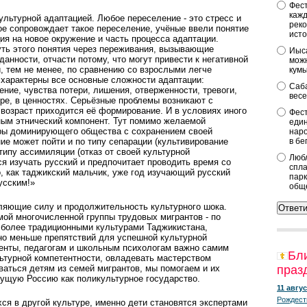
Фест
кажд
льтурной адаптацией. Любое переселение - это стресс и
реко
рое сопровождает такое переселение, учёные ввели понятие
исто
ия на новое окружение и часть процесса адаптации.
ть этого понятия через переживания, вызывающие
Иыса
данности, отчасти потому, что могут привести к негативной
можн
и, тем не менее, по сравнению со взрослыми легче
кум
 характерны все основные сложности адаптации:
Саба
ние, чувства потери, лишения, отверженности, тревоги,
весе
ре, в ценно­стях. Серьёзные проблемы возникают с
 возраст приходится её формирование. И в условиях иного
Фест
ным этнический компонент. Тут помимо желаемой
един
туры доминирующего общества с сохранением своей
наро
ие может пойти и по типу сепарации (культивирование
в бе
 типу ассимиляции (отказ от своей культурной
Любл
тся изучать русский и предпочитает проводить время со
спла
о, как таджикский мальчик, уже год изучающий русский
парк
усским!»
общ
бляющие силу и продолжительность культурного шока.
амой многочисленной группы трудовых мигрантов - по
 более традиционными культурами Таджикистана,
но меньше препятствий для успешной культурной
менты, педагогам и школьным психологам важно самим
Бл
турной компетентности, овладевать мастерством
ваться детям из семей мигрантов, мы помогаем и их
праз
дущую Россию как поликультурное государство.
11 авгус
Рождест
ся в другой культуре, именно дети становятся экспертами