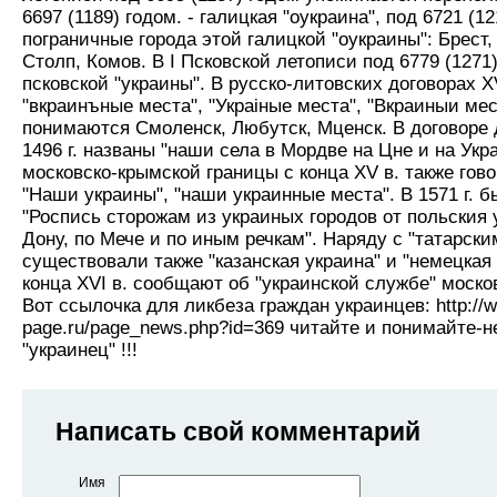
6697 (1189) годом. - галицкая "оукраина", под 6721 (1
пограничные города этой галицкой "оукраины": Брест,
Столп, Комов. В I Псковской летописи под 6779 (1271)
псковской "украины". В русско-литовских договорах 
"вкраинъные места", "Украiные места", "Вкраиныи ме
понимаются Смоленск, Любутск, Мценск. В договоре 
1496 г. названы "наши села в Мордве на Цне и на Укр
московско-крымской границы с конца XV в. также гово
"Наши украины", "наши украинные места". В 1571 г. 
"Роспись сторожам из украиных городов от польския 
Дону, по Мече и по иным речкам". Наряду с "татарск
существовали также "казанская украина" и "немецкая
конца XVI в. сообщают об "украинской службе" моск
Вот ссылочка для ликбеза граждан украинцев: http://w
page.ru/page_news.php?id=369 читайте и понимайте-н
"украинец" !!!
Написать свой комментарий
Имя