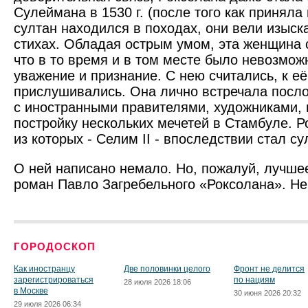
Сулеймана в 1530 г. (после того как приняла 
султан находился в походах, они вели изыск
стихах. Обладая острым умом, эта женщина с
что в то время и в том месте было невозмож
уважение и признание. С нею считались, к е
прислушивались. Она лично встречала посло
с иностранными правителями, художниками,
постройку нескольких мечетей в Стамбуле. Р
из которых - Селим II - впоследствии стал су
О ней написано немало. Но, пожалуй, лучше
роман Павло Загребельного «Роксолана». Не
ГОРОДОСКОП
Как иностранцу
Две половинки целого
Фронт не делится
зарегистрироваться
по нациям
28 июля 2026 18:06
в Москве
30 июня 2026 20:32
29 июля 2026 06:34