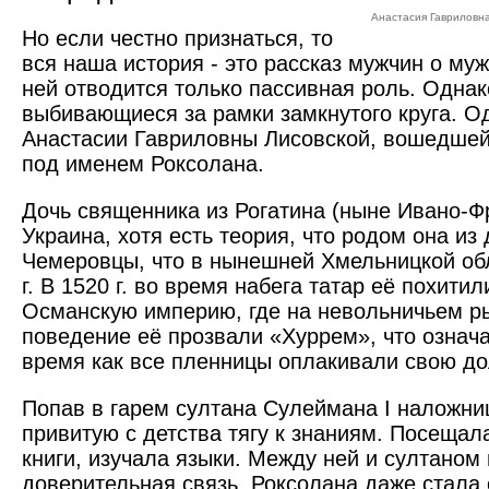
Анастасия Гавриловна
Но если честно признаться, то
вся наша история - это рассказ мужчин о му
ней отводится только пассивная роль. Однак
выбивающиеся за рамки замкнутого круга. Од
Анастасии Гавриловны Лисовской, вошедшей
под именем Роксолана.
Дочь священника из Рогатина (ныне Ивано-Фр
Украина, хотя есть теория, что родом она из 
Чемеровцы, что в нынешней Хмельницкой обл
г. В 1520 г. во время набега татар её похитил
Османскую империю, где на невольничьем р
поведение её прозвали «Хуррем», что означа
время как все пленницы оплакивали свою до
Попав в гарем султана Сулеймана I наложни
привитую с детства тягу к знаниям. Посещал
книги, изучала языки. Между ней и султаном
доверительная связь, Роксолана даже стала