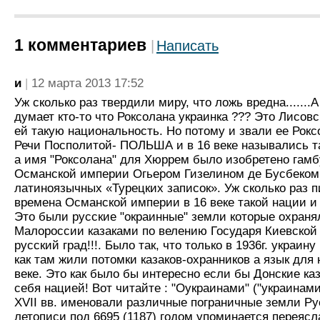
1 комментариев
Написать
и
12 марта 2013 17:52
Уж сколько раз твердили миру, что ложь вредна.......А
думает кто-то что Роксолана украинка ??? Это Лисов
ей такую национальность. Но потому и звали ее Роксо
Речи Посполитой- ПОЛЬША и в 16 веке назывались 
а имя "Роксолана" для Хюррем было изобретено гамб
Османской империи Огьером Гизелином де Бусбеком
латиноязычных «Турецких записок». Уж сколько раз 
времена Османской империи в 16 веке такой нации и 
Это были русские "окраинные" земли которые охраня
Малороссии казаками по велению Государя Киевской 
русский град!!!. Было так, что только в 1936г. украин
как там жили потомки казаков-охранников а язык для
веке. Это как было бы интересно если бы Донские ка
себя нацией! Вот читайте : "Оукраинами" ("украинами"
XVII вв. именовали различные пограничные земли Ру
летописи под 6695 (1187) годом упоминается переясла