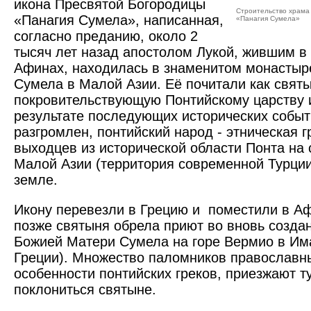
икона Пресвятой Богородицы
Строительство храма
«Панагия Сумела», написанная,
«Панагия Сумела»
согласно преданию, около 2
тысяч лет назад апостолом Лукой, жившим в 
Афинах, находилась в знаменитом монастыр
Сумела в Малой Азии. Её почитали как свят
покровительствующую Понтийскому царству и
результате последующих исторических собы
разгромлен, понтийский народ - этническая г
выходцев из исторической области Понта на 
Малой Азии (территория современной Турции)
земле.
Икону перевезли в Грецию и поместили в Аф
позже святыня обрела приют во вновь созд
Божией Матери Сумела на горе Вермио в Им
Греции). Множество паломников православны
особенности понтийских греков, приезжают т
поклониться святыне.