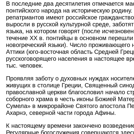
В последние два десятилетия отмечается м
понтийского народа на историческую родину.
репатриантов имеют российское гражданство
выросли в русской культурной среде, заботя
языка, на котором говорят (после исчезновен
течение XX в. понтийцы в основном перешли
новогреческий языки). Число проживающего 
Аттики (юго-восточная область Средней Грец
русскоговорящего населения в настоящее вр
тыс. человек.
Проявляя заботу о духовных нуждах носителе
живущих в столице Греции, Священный сино
православной церкви благословил начало ст
соборного храма в честь иконы Божией Мате
Сумела» в микрорайоне Святого апостола Пе
Ахарнэ, северной части города Афины.
К настоящему времени закончено возведение
Регулярные богослужения совершаются здесь