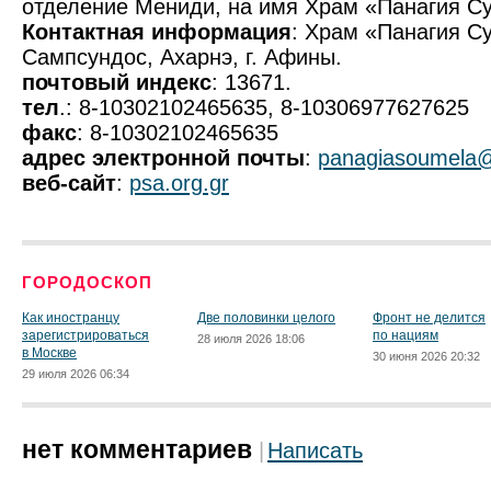
отделение Мениди, на имя Храм «Панагия Су
Контактная информация
: Храм «Панагия Су
Сампсундос, Ахарнэ, г. Афины.
почтовый индекс
: 13671.
тел
.: 8-10302102465635, 8-10306977627625
факс
: 8-10302102465635
адрес электронной почты
:
panagiasoumela@
веб-сайт
:
psa.org.gr
ГОРОДОСКОП
Как иностранцу
Две половинки целого
Фронт не делится
зарегистрироваться
по нациям
28 июля 2026 18:06
в Москве
30 июня 2026 20:32
29 июля 2026 06:34
нет комментариев
Написать