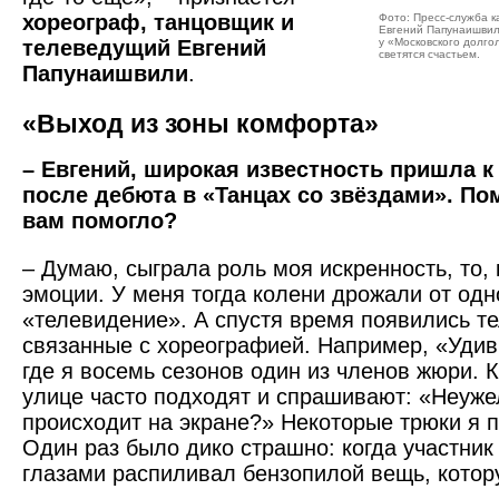
хореограф, танцовщик и
Фото: Пресс-служба 
Евгений Папунаишвил
телеведущий Евгений
у «Московского долго
светятся счастьем.
Папунаишвили
.
«Выход из зоны ­комфорта»
– Евгений, широкая извест­ность пришла к
после дебюта в «Танцах со звёздами». По
вам помогло?
– Думаю, сыграла роль моя искренность, то,
эмоции. У меня тогда колени дрожали от одн
«телевидение». А спустя время появились те
связанные с хореографией. Например, «Уди
где я восемь сезонов один из членов жюри. 
улице часто подходят и спрашивают: «Неужел
происходит на экране?» Некоторые трюки я п
Один раз было дико страшно: когда участник
глазами распиливал бензопилой вещь, котору