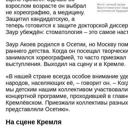
взрослом возрасте он выбрал
Фото: личный архив
Врач-стоматолог Заур
не хореографию, а медицину.
интеллектом будущее
Защитил кандидатскую, а
теперь готовится к защите док­торской диссе
Заур убеждён: стоматология – это самое нас
Заур Акоев родился в Осетии, но Москву пом
раннего детства. Когда он посещал творчески
занимался хореографией, то часто приезжал 
выступления. Выходил на сцену и в Кремле.
«В нашей стране всегда особое внимание уд
народов, населяющих её, – говорит он. – Ког
мы детским нашим коллективом участвовали
концертной программе, проходившей в главн
Кремлёвском. Приезжали коллективы разных
представляли Осетию».
На сцене Кремля