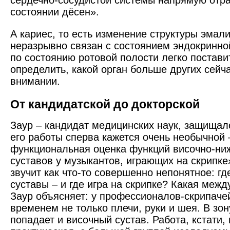
сердечно-­сосудистой системы напрямую отр
состоянии дёсен».
А кариес, то есть изменение структуры эмали
неразрывно связан с состоянием эндокринной
по состоянию ротовой полости легко постави
определить, какой орган больше других сейч
внимании.
От кандидатской до докторской
Заур – кандидат медицинских наук, защищалс
его работы сперва кажется очень необычной 
функциональная оценка функций височно-ни
суставов у музыкантов, играющих на скрипке
звучит как что-то совершенно непонятное: гд
суставы – и где игра на скрипке? Какая межд
Заур объясняет: у профессионалов-скрипаче
временем не только плечи, руки и шея. В зон
попадает и височный сустав. Работа, кстати,