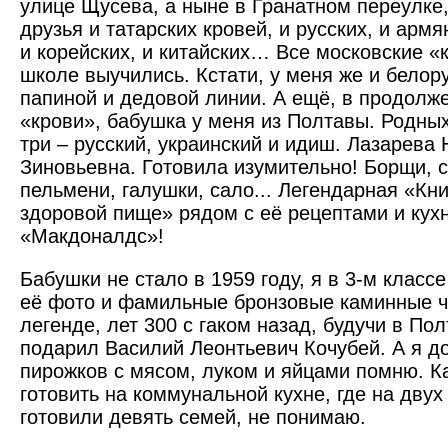
улице Щусева, а ныне в Гранатном переулке,
друзья и татарских кровей, и русских, и армян
и корейских, и китайских… Все московские «
школе выучились. Кстати, у меня же и белор
папиной и дедовой линии. А ещё, в продолж
«крови», бабушка у меня из Полтавы. Родных
три – русский, украинский и идиш. Лазарева
Зиновьевна. Готовила изумительно! Борщи, с
пельмени, галушки, сало... Легендарная «Кни
здоровой пище» рядом с её рецептами и кухн
«Макдоналдс»!
Бабушки не стало в 1959 году, я в 3-м класс
её фото и фамильные бронзовые каминные ч
легенде, лет 300 с гаком назад, будучи в По
подарил Василий Леонтьевич Кочубей. А я до
пирожков с мясом, луком и яйцами помню. Ка
готовить на коммунальной кухне, где на двух
готовили девять семей, не понимаю.