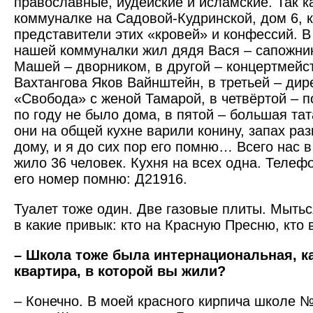
православные, иудейские и исламские. Так к
коммуналке на Садовой-Кудринской, дом 6, к
представители этих «кровей» и конфессий. В
нашей коммуналки жил дядя Вася – сапожник
Машей – дворником, в другой – концертмейс
Вахтангова Яков Вайнштейн, в третьей – дир
«Свобода» с женой Тамарой, в четвёртой – п
по году не было дома, в пятой – большая тат
они на общей кухне варили конину, запах ра
дому, и я до сих пор его помню… Всего нас 
жило 36 человек. Кухня на всех одна. Телеф
его номер помню: Д21916.
Туалет тоже один. Две газовые плиты. Мытьс
в какие привык: кто на Красную Пресню, кто 
– Школа тоже была интернациональная, к
квартира, в которой вы жили?
– Конечно. В моей красного кирпича школе №