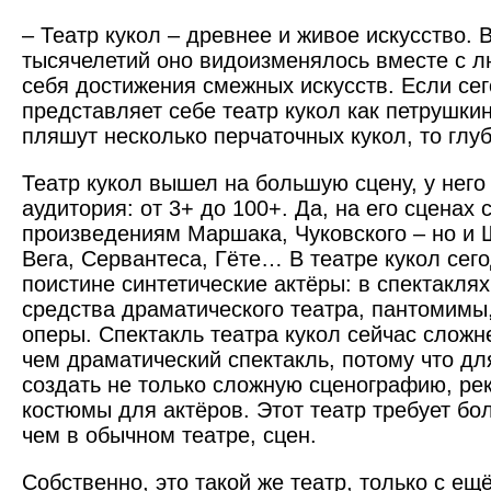
– Театр кукол – древнее и живое искусство. 
тысячелетий оно видоизменялось вместе с л
себя достижения смежных искусств. Если сег
представляет себе театр кукол как петрушки
пляшут несколько перчаточных кукол, то глу
Театр кукол вышел на большую сцену, у нег
ауди­тория: от 3+ до 100+. Да, на его сценах 
произведениям Маршака, Чуковского – но и 
Вега, Сервантеса, Гёте… В театре кукол сег
поистине синтетические актёры: в спектакля
средства драматического театра, пантомимы,
оперы. Спектакль театра кукол сейчас сложн
чем драматический спектакль, потому что дл
создать не только сложную сцено­графию, рек
костюмы для актёров. Этот театр требует бо
чем в обычном театре, сцен.
Собственно, это такой же театр, только с е