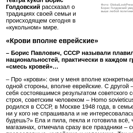
театра кукол Борис
Фото: GlobalLookPres
Голдовский
рассказал о
Борис Голдовский уве
выше любой политики
традициях своей семьи и
происходящем сегодня в
«кукольном» мире.
«Крови вполне еврейские»
– Борис Павлович, СССР называли плави
национальностей, практически в каждом 
«смесь кровей»…
– Про «крови»: они у меня вполне конкретные
одной стороны, вполне еврейские. С другой –
себя состоявшимся результатом советского 
строя, советским человеком – Homo sovieticu
родился в СССР, в Москве 1948 года, в семье
ни у кого не спрашивала и не интересовалась
будешь?» Ела и пила, пекла и готовила всё, 
магазинах, отмечала сразу все праздники – с