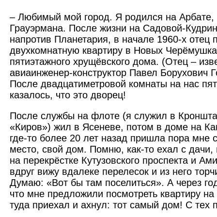
– Любимый мой город. Я родился на Арбате,
Грауэрмана. После жизни на Садовой-Кудрин
напротив Планетария, в начале 1960-х отец 
двухкомнатную квартиру в Новых Черёмушках
пятиэтажного хрущёвского дома. (Отец – изв
авиаинженер-конструктор Павел Борухович Го
После двадцатиметровой комнаты на нас пя
казалось, что это дворец!
После службы на флоте (я служил в Кроншта
«Киров») жил в Ясеневе, потом в доме на К
где-то более 20 лет назад пришла пора мне 
место, свой дом. Помню, как-то ехал с дачи,
на перекрёстке Кутузовского проспекта и Ами
вдруг вижу вдалеке перелесок и из него торч
Думаю: «Вот бы там поселиться». А через год
что мне предложили посмотреть квартиру на
туда приехал и ахнул: тот самый дом! С тех п