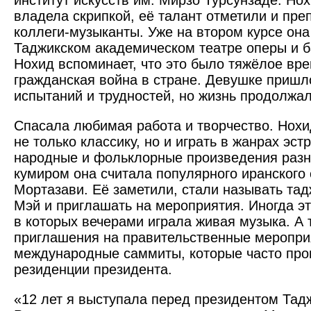
институт искусств им. Мирзо Турсунзаде. Но
владела скрипкой, её талант отметили и пре
коллеги-музыканты. Уже на втором курсе она
Таджикском академическом театре оперы и ба
Нохид вспоминает, что это было тяжёлое вре
гражданская война в стране. Девушке пришл
испытаний и трудностей, но жизнь продолжа
Спасала любимая работа и творчество. Нохи
не только классику, но и играть в жанрах эст
народные и фольк­лорные произведения раз
кумиром она считала популярного иранского
Мортазави. Её заметили, стали называть та
Мэй и приглашать на мероприятия. Иногда э
в которых вечерами играла живая музыка. А
приглашения на правительственные меропри
международные саммиты, которые часто про
резиденции президента.
«12 лет я выступала перед президентом Та