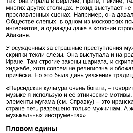
Так, она играла в Берлине, Праге, Пекине, Т
многих других столицах. Нохид выступает не 
прославленных сценах. Например, она давал
Обществе слепых, в одном из московских пс
интернатов, а однажды даже в колонии строг
Абакане.
У осуждённых за страшные преступления муж
скрипки текли слёзы. Она выступала и на род
Иране. Там строгие законы шариата, и скрипа
хиджабе, хотя совсем не религиозна и обож
причёски. Но это была дань уважения тради
«Персидская культура очень богата, – говори
музыке я использую и её этнические мотивы
элементы мугама (см. Справку) – это иранска
стране петь разрешено только мужчинам. А 
музыкальных инструментах».
Пловом едины