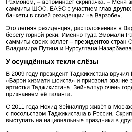
Рахмоном, – вспоминает скрипачка. – Меня з
саммиты ШОС, ЕАЭС с участием глав других 
банкеты в своей резиденции на Варзобе».
Это летняя резиденция, расположенная в Ва
берегу горной реки. Именно туда Эмомали Р
саммиты своих коллег – президентов стран С
Владимира Путина и Нурсултана Назарбаев
У осуждённых текли слёзы
В 2009 году президент Таджикистана вручил
«Барои хизмати шоиста» и присвоил звание 
артистки Таджикистана. Зейналпур очень гор
признанием её таланта.
С 2011 года Нохид Зейналпур живёт в Москв
с посольством Таджикистана в России. Скри
выступать на национальные праздники в дру