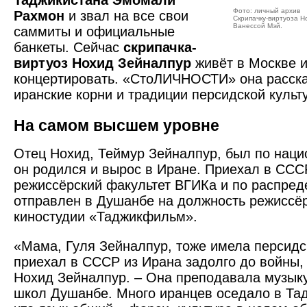
Таджикистана Эмомали
Фото: личный архив
Рахмон
и звал на все свои
Скрипачку-виртуоза 
Ванессой Мэй.
саммиты и официальные
банкеты. Сейчас
скрипачка-
виртуоз Нохид Зейналпур
живёт в Москве 
концертировать. «СтоЛИЧНОСТИ» она расска
иранские корни и традиции персидской культ
На самом высшем уровне
Отец Нохид, Теймур Зейналпур, был по наци
он родился и вырос в Иране. Приехал в СССР
режиссёрский факультет ВГИКа и по распре
отправлен в Душанбе на должность режиссё
киностудии «Таджикфильм».
«Мама, Гуля Зейналпур, тоже имела персидск
приехал в СССР из Ирана задолго до войны,
Нохид Зейналпур. – Она преподавала музыку
школ Душанбе. Много иранцев оседало в Тад