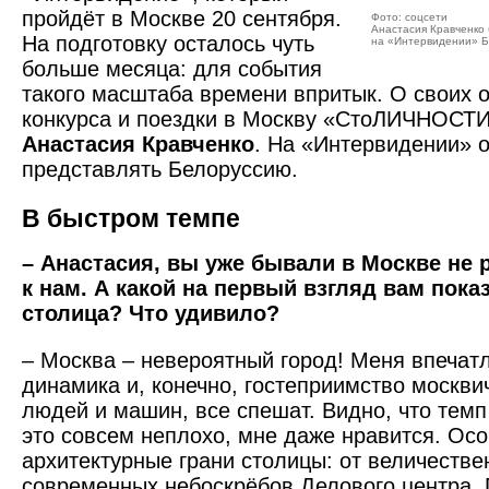
пройдёт в Москве 20 сентября.
Фото: соцсети
Анастасия Кравченко 
На подготовку осталось чуть
на «Интервидении» Бе
больше месяца: для события
такого масштаба времени впритык. О своих 
конкурса и поездки в Москву «СтоЛИЧНОСТИ
Анастасия Кравченко
. На «Интервидении» о
представлять Белоруссию.
В быстром темпе
– Анастасия, вы уже бывали в Москве не р
к нам. А какой на первый взгляд вам пока
столица? Что удивило?
– Москва – невероятный город! Меня впечат
динамика и, конечно, гостеприимство москви
людей и машин, все спешат. Видно, что темп
это совсем неплохо, мне даже нравится. Ос
архитектурные грани столицы: от величестве
современных небоскрёбов Делового центра. 