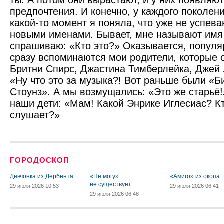
ты. А потом они вырастают, и у них появляют
предпочтения. И конечно, у каждого поколени
какой-то момент я поняла, что уже не успева
новыми именами. Бывает, мне называют имя 
спрашиваю: «Кто это?» Оказывается, попул
сразу вспоминаются мои родители, которые 
Бритни Спирс, Джастина Тимберлейка, Джей 
«Ну что это за музыка?! Вот раньше были «Б
Стоунз». А мы возмущались: «Это же старьё!»
наши дети: «Мам! Какой Энрике Иглесиас? К
слушает?»
ГОРОДОСКОП
Девчонка из Дербента
«Не могу»
«Амиго» из окопа
не существует
29 июля 2026 10:53
29 июля 2026 06:41
29 июля 2026 06:48