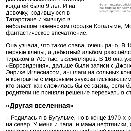
когда ей было 9 лет. И на
Фото: t.me/alsouofficial
Как признаётся Алсу,
девочку, родившуюся в
может бродить часам
Татарстане и жившую в
небольшом тюменском городке Когалыме, Мо
фантастическое впечатление.
Она узнала, что такое слава, очень рано. В 
первые клипы, а дебютный альбом разошёлс
тиражом в 700 тыс. экземпляров. В 16 она у
«Евровидения», дальше были записи с Джон
Энрике Иглесиасом, аншлаги на сольных кон
и контракты с мировыми звукозаписывающим
кто знает, как сложилась бы её жизнь, если 
родители не приняли решение переехать в ст
«Другая вселенная»
– Родилась я в Бугульме, но в конце 1970‑х
на север. У меня и папа, и мама нефтяники, 