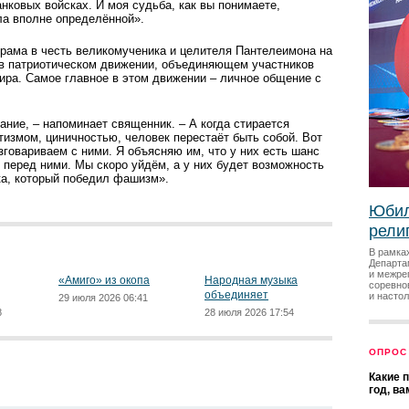
нковых войсках. И моя судьба, как вы понимаете,
ла вполне определённой».
храма в честь великомученика и целителя Пантелеимона на
 в патриотическом движении, объединяющем участников
ира. Самое главное в этом движении – личное общение с
ание, – напоминает священник. – А когда стирается
тизмом, циничностью, человек перестаёт быть собой. Вот
зговариваем с ними. Я объясняю им, что у них есть шанс
й перед ними. Мы скоро уйдём, а у них будет возможность
ка, который победил фашизм».
Юбил
рели
В рамка
Департа
и межре
«Амиго» из окопа
Народная музыка
соревно
объединяет
и насто
29 июля 2026 06:41
8
28 июля 2026 17:54
ОПРОС
Какие 
год, в