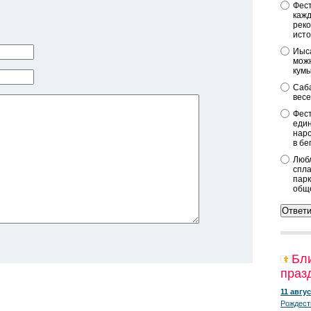
Фест
кажд
реко
исто
Иыса
можн
кум
Саба
весе
Фест
един
наро
в бе
Любл
спла
парк
общ
Бл
праз
11 авгус
Рождест