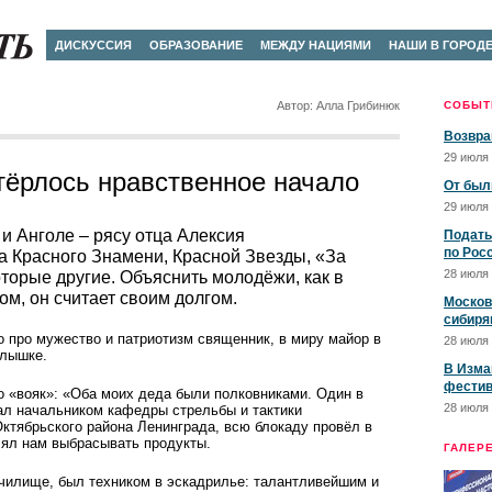
ДИСКУССИЯ
ОБРАЗОВАНИЕ
МЕЖДУ НАЦИЯМИ
НАШИ В ГОРОД
Автор: Алла Грибинюк
СОБЫТ
Возвра
29 июля 
тёрлось нравственное начало
От был
29 июля 
и Анголе – рясу отца Алексия
Подать
по Рос
а Красного Знамени, Красной Звезды, «За
28 июля 
оторые другие. Объяснить молодёжи, как в
м, он считает своим долгом.
Москов
сибиря
о про мужество и патриотизм священник, в миру майор в
28 июля 
слышке.
В Изма
фестив
го «вояк»: «Оба моих деда были полковниками. Один в
28 июля 
ал начальником кафедры стрельбы и тактики
ктябрьского района Ленинграда, всю блокаду провёл в
олял нам выбрасывать продукты.
ГАЛЕР
училище, был техником в эскадрилье: талант­ливейшим и