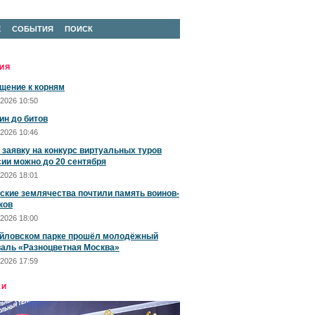
Е
СОБЫТИЯ
ПОИСК
ИЯ
щение к корням
2026 10:50
ин до битов
2026 10:46
 заявку на конкурс виртуальных туров
сии можно до 20 сентября
2026 18:01
ские землячества почтили память воинов-
ков
2026 18:00
йловском парке прошёл молодёжный
аль «Разноцветная Москва»
2026 17:59
ЕИ