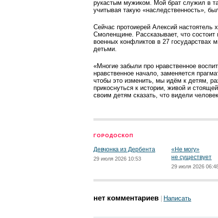
рукастым мужиком. Мой брат служил в та
учитывая такую «наследст­венность», бы
Сейчас протоиерей Алексий настоятель 
Смоленщине. Рассказывает, что состоит
военных конфликтов в 27 государствах м
детьми.
«Многие забыли про нравст­венное воспит
нравст­венное начало, заменяется прагма
чтобы это изменить, мы идём к детям, ра
прикоснуться к истории, живой и стояще
своим детям сказать, что видели челове
ГОРОДОСКОП
Девчонка из Дербента
«Не могу»
не существует
29 июля 2026 10:53
29 июля 2026 06:4
нет комментариев
Написать