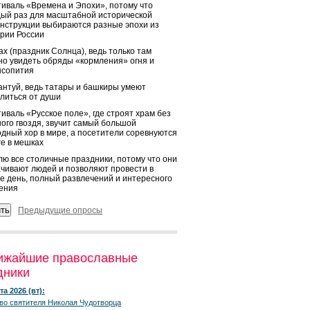
иваль «Времена и Эпохи», потому что
ый раз для масштабной исторической
нструкции выбираются разные эпохи из
рии России
х (праздник Солнца), ведь только там
о увидеть обряды «кормления» огня и
ысопития
нтуй, ведь татары и башкиры умеют
литься от души
иваль «Русское поле», где строят храм без
ого гвоздя, звучит самый большой
дный хор в мире, а посетители соревнуются
ге в мешках
ю все столичные праздники, потому что они
чивают людей и позволяют провести в
е день, полный развлечений и интересного
ения
Предыдущие опросы
ижайшие православные
дники
та 2026 (вт):
во святителя Николая Чудотворца