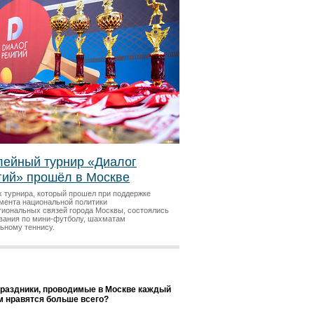
ейный турнир «Диалог
гий» прошёл в Москве
х турнира, который прошел при поддержке
мента национальной политики
гиональных связей города Москвы, состоялись
вания по мини-футболу, шахматам
льному теннису.
праздники, проводимые в Москве каждый
ам нравятся больше всего?