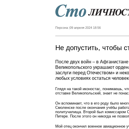
Персона
09 апреля 2024 18:56
Не допустить, чтобы с
После двух войн – в Афганистане 
Великопольского украшают орден
заслуги перед Отечеством» и нек
любых условиях остаться человеко
Глядя на такой иконостас, понимаешь, чт
отставке Великопольски­й, знает не пона
Он вспоминает, что в его роду было мно
Смоленске после окончания учёбы работ
политучилища. Второй был комиссаром О
Питере. После этого он никогда не позв
Мой отец окончил военно­е авиационное 