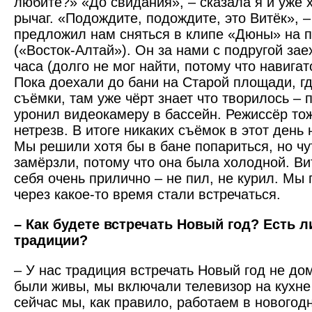
любите?» «До свидания», – сказала я и уже 
рычаг. «Подождите, подождите, это Витёк», –
предложил нам сняться в клипе «Дюны» на 
(«Восток-Алтай»). Он за нами с подругой зае
часа (долго не мог найти, потому что навигат
Пока доехали до бани на Старой площади, г
съёмки, там уже чёрт знает что творилось –
уронил видеокамеру в бассейн. Режиссёр то
нетрезв. В итоге никаких съёмок в этот день 
Мы решили хотя бы в бане попариться, но чу
замёрзли, потому что она была холодной. Ви
себя очень прилично – не пил, не курил. Мы 
через какое-то время стали встречаться.
– Как будете встречать Новый год? Есть л
традиции?
– У нас традиция встречать Новый год не до
были живы, мы включали телевизор на кухне
сейчас мы, как правило, работаем в новогод