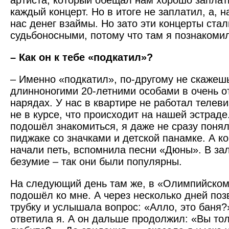
артиста, который обещал нам хорошо заплати
каждый концерт. Но в итоге не заплатил, а, н
нас денег взаймы. Но зато эти концерты ста
судьбоносными, потому что там я познакоми
– Как он к тебе «подкатил»?
– Именно «подкатил», по-другому не скажеш
длинноногими 20-летними особами в очень о
нарядах. У нас в квартире не работал телев
не в курсе, что происходит на нашей эстраде
подошёл знакомиться, я даже не сразу поняла
пиджаке со значками и детской панамке. А к
начали петь, вспомнила песни «Дюны». В за
безумие – так они были популярны.
На следующий день там же, в «Олимпийском
подошёл ко мне. А через несколько дней поз
трубку и услышала вопрос: «Алло, это баня?
ответила я. А он дальше продолжил: «Вы то