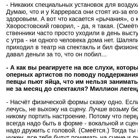
- Никаких специальных установок для воздух
Думаю, что и у Каррераса они стоят из-за его
здоровьем. А вот что касается «рычания», о
Хворостовский говорил, - да, я такая. (Смеёт
ственники часто просто уходили в день выст
с утра - ни одного человека дома нет. Шаляп
приходил в театр на спектакль и бил физион
давал деньги за то, что он побил...
- А как вы реагируете на все слухи, котор
оперных артистов по поводу поддержания
певцы пьют яйца, что им нельзя занимать
не за месяц до спектакля? Миллион легенд
- Насчёт физической формы скажу одно. Если
лечусь, не выхожу на сцену. Лучше возьму б
никому портить настроение. Потому что пере
всегда надо быть в форме - вокальной и сце
надо дружить с головой. (Смеётся.) Тогда ты
нужен, все тебя будут понимать на сцене и л