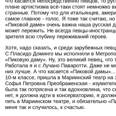
что касается непосредственно певцов, то рус
плане артистизма всё-таки стоят немножко в
странные. Потому что для итальянцев, амер
самое главное - голос. Я тоже так считаю, но
«Пиковой даме» очень важна наша русская д
может пережить. Не всегда певцы-иностранц
зрителя всю глубину переживаний героев.
Хотя, надо сказать, и среди зарубежных пев
С Пласидо Доминго мы исполняли в Метропо
«Пиковую даму». Ну, это великий певец, что т
Работала я и с Лучано Паваротти. Даже не мог
них лучше. А что касается «Пиковой дамы»...
10-м классе, пришла в Мариинский театр на 
Софья Петровна Преображенская - изумител
была так потрясена и так вдохновлена, что 
нет, я должна идти в консерваторию, я должн
петь в Мариинском театре, и обязательно «П
меня так и случилось, к счастью.