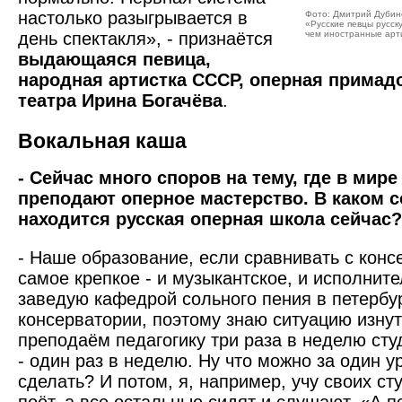
настолько разыгрывается в
Фото: Дмитрий Дубинск
«Русские певцы русск
день спектакля», - признаётся
чем иностранные арт
выдающаяся певица,
народная артистка СССР, оперная примад
театра Ирина Богачёва
.
Вокальная каша
- Сейчас много споров на тему, где в мире
преподают оперное мастерство. В каком 
находится русская оперная школа сейчас?
- Наше образование, если сравнивать с кон
самое крепкое - и музыкантское, и исполните
заведую кафедрой сольного пения в петербу
консерватории, поэтому знаю ситуацию изнут
преподаём педагогику три раза в неделю студ
- один раз в неделю. Ну что можно за один у
сделать? И потом, я, например, учу своих ст