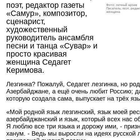
поэт, редактор газеты
Фото: личный архив
Писатель, поэт, редак
«Самур», композитор,
женщина
сценарист,
художественный
руководитель ансамбля
песни и танца «Сувар» и
просто красивая
женщина Седагет
Керимова.
Лезгинка? Пожалуй, Седагет лезгинка, но ро
Азербайджане, а ещё очень любит Россию; да
которую создала сама, выпускает на трёх яз
«Мой родной язык лезгинский, язык моей ре
азербайджанский и язык, который всех нас об
Я люблю все три языка и дорожу ими, - приз
ханум. - Ведь мы выросли на идеях русской 