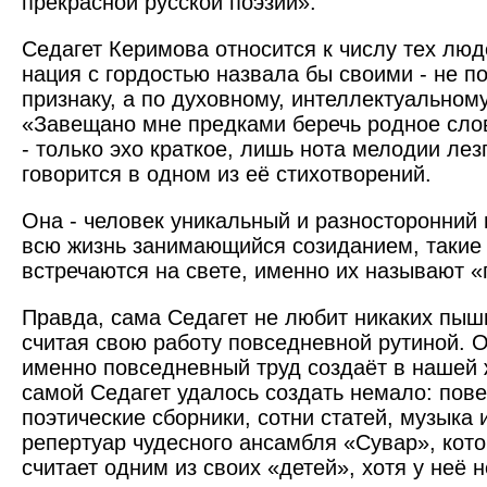
прекрасной русской поэзии».
Седагет Керимова относится к числу тех люд
нация с гордостью назвала бы своими - не п
признаку, а по духовному, интеллектуальному
«Завещано мне предками беречь родное слов
- только эхо краткое, лишь нота мелодии лезг
говорится в одном из её стихотворений.
Она - человек уникальный и разносторонний 
всю жизнь занимающийся созиданием, такие
встречаются на свете, именно их называют «
Правда, сама Седагет не любит никаких пыш
считая свою работу повседневной рутиной. Он
именно повседневный труд создаёт в нашей 
самой Седагет удалось создать немало: пове
поэтические сборники, сотни статей, музыка
репертуар чудесного ансамбля «Сувар», кот
считает одним из своих «детей», хотя у неё н