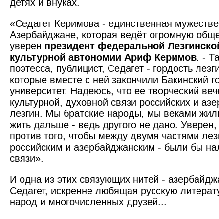
детях и внуках.
«Седагет Керимова - единст­венная мужестве
Азербайджане, которая ведёт огромную обще
уверен
президент федеральной Лезгинско
культурной автономии Ариф Керимов
. - 
поэтесса, публицист, Седагет - гордость лезг
которые вместе с ней закончили Бакинский 
университет. Надеюсь, что её творческий ве
культурной, духовной связи российских и аз
лезгин. Мы братские народы, мы веками жил
жить дальше - ведь другого не дано. Уверен, 
против того, чтобы между двумя частями лез
российским и азербайджанским - были бы на
связи».
И одна из этих связующих нитей - азербайдж
Седагет, искренне любящая русскую литерату
народ и многочисленных друзей...