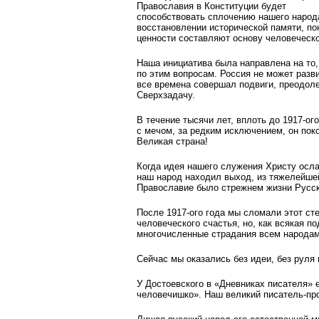
Православия в Конституции будет
способствовать сплочению нашего народ
восстановлении исторической памяти, по
ценности составляют основу человеческо
Наша инициатива была направлена на то
по этим вопросам. Россия не может разви
все времена совершал подвиги, преодол
Сверхзадачу.
В течение тысячи лет, вплоть до 1917-ог
с мечом, за редким исключением, он пок
Великая страна!
Когда идея нашего служения Христу осла
наш народ находил выход, из тяжелейшей
Православие было стрежнем жизни Русск
После 1917-ого года мы сломали этот ст
человеческого счастья, но, как всякая п
многочисленные страдания всем народам 
Сейчас мы оказались без идеи, без руля 
У Достоевского в «Дневниках писателя» 
человечишко». Наш великий писатель-про