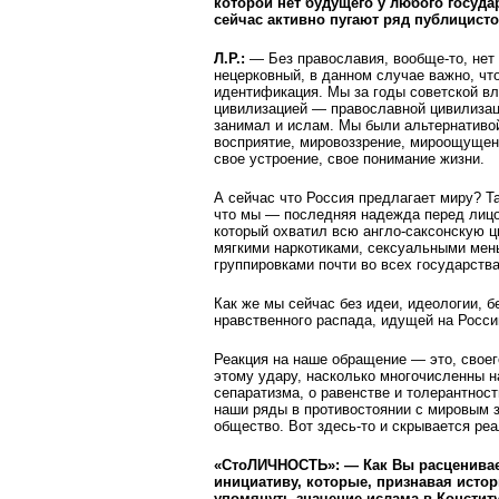
которой нет будущего у любого госуда
сейчас активно пугают ряд публицист
Л.Р.:
— Без православия, вообще-то, нет 
нецерковный, в данном случае важно, чт
идентификация. Мы за годы советской вл
цивилизацией — православной цивилизац
занимал и ислам. Мы были альтернативой
восприятие, мировоззрение, мироощущен
свое устроение, свое понимание жизни.
А сейчас что Россия предлагает миру? Та
что мы — последняя надежда перед лицо
который охватил всю англо-саксонскую 
мягкими наркотиками, сексуальными мен
группировками почти во всех государств
Как же мы сейчас без идеи, идеологии, 
нравственного распада, идущей на Росси
Реакция на наше обращение — это, своег
этому удару, насколько многочисленны н
сепаратизма, о равенстве и толерантнос
наши ряды в противостоянии с мировым з
общество. Вот здесь-то и скрывается реа
«СтоЛИЧНОСТЬ»: — Как Вы расценивае
инициативу, которые, признавая исто
упомянуть значение ислама в Констит