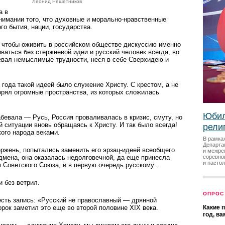
Леонид Решетников
а в
нимании того, что духовные и морально-нравственные
го бытия, нации, государства.
, чтобы оживить в российском обществе дискуссию именно
ваться без стержневой идеи и русский человек всегда, во
евал немыслимые трудности, неся в себе Сверхидею и
о года такой идеей было служение Христу. С крестом, а не
орял огромные пространства, из которых сложилась
Юбил
бевала — Русь, Россия проваливалась в кризис, смуту, но
 ситуации вновь обращаясь к Христу. И так было всегда!
рели
ого народа веками.
В рамка
Департа
ержень, попытались заменить его эрзац-идеей всеобщего
и межре
одмена, она оказалась недолговечной, да еще принесла
соревно
и насто
Советского Союза, и в первую очередь русскому...
и без ветрил.
ОПРОС
есть запись: «Русский не православный — дрянной
рок заметил это еще во второй половине XIX века.
Какие 
год, в