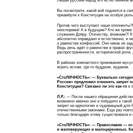
Лишая русский народ его естественной 
Вы посмотрите, какой вой поднялся в св
преамбуле к Конституции на особую рол
Против чего выступают наши оппоненты?!
неоспорима! А в будущем? Кто же кроме
служения Добру, Отечеству, ближним?! 
абсолютно оправдано и естественно, и не
о равенстве конфессий. Оно никак не зад
Ведь речь идёт о равенстве в правах фун
распространенности, исторической роли,
В районах компактного проживания мусул
играть ислам, где-то буддизм, иудаизм.
«СтоЛИЧНОСТЬ»: — Буквально сегодня 
России» предложил отменить запрет н
Конституции? Связано ли это как-то 
Л.Р.:
— После нашего обращения действи
возможно именно оно и побудило к такой
запрет на идеологию и чудовищный для 
отечественными законами. Еще раз повто
только благодаря этому существовала и 
«СтоЛИЧНОСТЬ»: — Православие — осн
и маловерующих и малоцерковных. Как