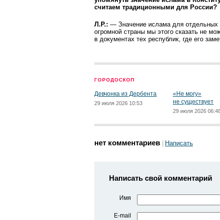
считаем традиционными для России?
Л.Р.:
— Значение ислама для отдельных 
огромной страны мы этого сказать не мо
в документах тех республик, где его зам
ГОРОДОСКОП
Девчонка из Дербента
«Не могу»
не существует
29 июля 2026 10:53
29 июля 2026 06:4
нет комментариев
Написать
Написать свой комментарий
Имя
E-mail