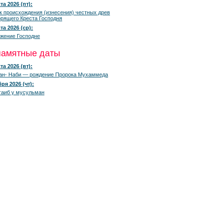
та 2026 (пт):
к происхождения (изнесения) честных древ
рящего Креста Господня
та 2026 (ср):
жение Господне
памятные даты
та 2026 (вт):
ан- Наби — рождение Пророка Мухаммеда
ря 2026 (чт):
гаиб у мусульман