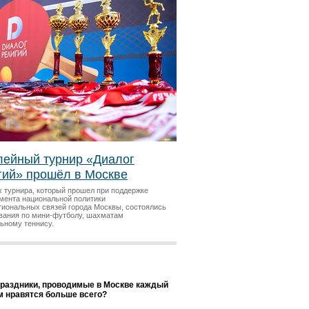
ейный турнир «Диалог
гий» прошёл в Москве
х турнира, который прошел при поддержке
мента национальной политики
гиональных связей города Москвы, состоялись
вания по мини-футболу, шахматам
льному теннису.
праздники, проводимые в Москве каждый
ам нравятся больше всего?