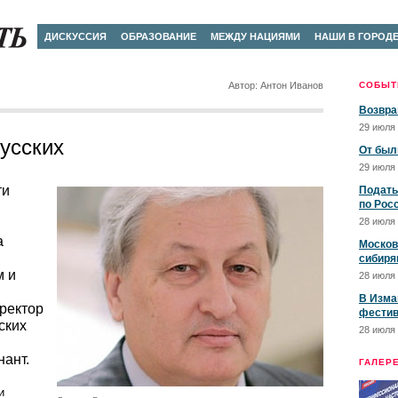
ДИСКУССИЯ
ОБРАЗОВАНИЕ
МЕЖДУ НАЦИЯМИ
НАШИ В ГОРОД
Автор: Антон Иванов
СОБЫТ
Возвра
29 июля 
усских
От был
29 июля 
ти
Подать
по Рос
28 июля 
а
Москов
сибиря
м и
28 июля 
В Изма
ректор
фестив
ских
28 июля 
нант.
ГАЛЕР
и