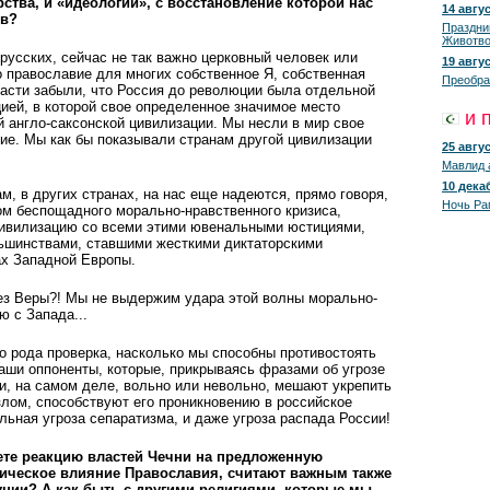
рства, и «идеологии», с восстановление которой нас
14 авгус
ов?
Праздни
Животво
русских, сейчас не так важно церковный человек или
19 авгус
о православие для многих собственное Я, собственная
Преобра
асти забыли, что Россия до революции была отдельной
ией, в которой свое определенное значимое место
и 
 англо-саксонской цивилизации. Мы несли в мир свое
ие. Мы как бы показывали странам другой цивилизации
25 авгус
Мавлид 
10 декаб
м, в других странах, на нас еще надеются, прямо говоря,
Ночь Ра
м беспощадного морально-нравственного кризиса,
цивилизацию со всеми этими ювенальными юстициями,
ьшинствами, ставшими жесткими диктаторскими
ах Западной Европы.
без Веры?! Мы не выдержим удара этой волны морально-
ю с Запада...
о рода проверка, насколько мы способны противостоять
аши оппоненты, которые, прикрываясь фразами об угрозе
ти, на самом деле, вольно или невольно, мешают укрепить
лом, способствуют его проникновению в российское
льная угроза сепаратизма, и даже угроза распада России!
те реакцию властей Чечни на предложенную
рическое влияние Православия, считают важным также
уции? А как быть с другими религиями, которые мы