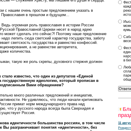
миссии — служения Христу, мы лишаем его души и сердца.
Фест
кажд
язи с нашим очень простым предложением указать в
реко
ь Православия в прошлом и будущем...
исто
Иыса
 Ведь огромная роль православия в истории России
можн
 Русской Православной Церкви несет в народ идею
кум
Кто может сделать это сейчас?! Поэтому наше предложение
Саба
 надо лепить сюда светский характер государства, заботу
весе
евает светскость государства и равенство конфессий.
кционирования, а не равенстве авторитета,
Фест
 даже количества.
един
наро
в бе
ьман, такую же роль скрепы, духовного стержня должен
Любл
спла
парк
стало известно, что один из депутатов «Единой
общ
а государственную идеологию, который прописан в
с подписанным Вами обращением?
тельно много различных предложений и инициатив,
 активности. Не удивляюсь, что люди начали критиковать
России примат норм международного права над
рю, что у русского народа всегда была Сверхидея и
Бл
существует Россия.
праз
ова идентичности большинства россиян, в том числе
11 авгус
 Вы разграничивает понятия «идентичности», без
Рождест