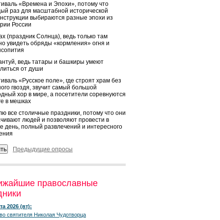
иваль «Времена и Эпохи», потому что
ый раз для масштабной исторической
нструкции выбираются разные эпохи из
рии России
х (праздник Солнца), ведь только там
о увидеть обряды «кормления» огня и
ысопития
нтуй, ведь татары и башкиры умеют
литься от души
иваль «Русское поле», где строят храм без
ого гвоздя, звучит самый большой
дный хор в мире, а посетители соревнуются
ге в мешках
ю все столичные праздники, потому что они
чивают людей и позволяют провести в
е день, полный развлечений и интересного
ения
Предыдущие опросы
ижайшие православные
дники
та 2026 (вт):
во святителя Николая Чудотворца