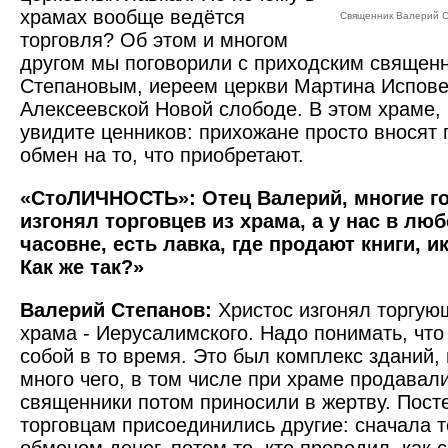
храмах вообще ведётся
Священник Валерий 
торговля? Об этом и многом
другом мы поговорили с приходским священ
Степановым, иереем церкви Мартина Испове
Алексеевской Новой слободе. В этом храме, 
увидите ценников: прихожане просто вносят
обмен на то, что приобретают.
«СтоЛИЧНОСТЬ»: Отец Валерий, многие го
изгонял торговцев из храма, а у нас в люб
часовне, есть лавка, где продают книги, и
Как же так?»
Валерий Степанов:
Христос изгонял торгую
храма - Иеру­салимского. Надо понимать, чт
собой в то время. Это был комплекс зданий,
много чего, в том числе при храме продавал
священники потом приносили в жертву. Пост
торговцам присоединились другие: сначала т