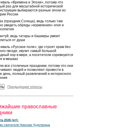
иваль «Времена и Эпохи», потому что
ый раз для масштабной исторической
нструкции выбираются разные эпохи из
рии России
х (праздник Солнца), ведь только там
о увидеть обряды «кормления» огня и
ысопития
нтуй, ведь татары и башкиры умеют
литься от души
иваль «Русское поле», где строят храм без
ого гвоздя, звучит самый большой
дный хор в мире, а посетители соревнуются
ге в мешках
ю все столичные праздники, потому что они
чивают людей и позволяют провести в
е день, полный развлечений и интересного
ения
Предыдущие опросы
ижайшие православные
дники
та 2026 (вт):
во святителя Николая Чудотворца