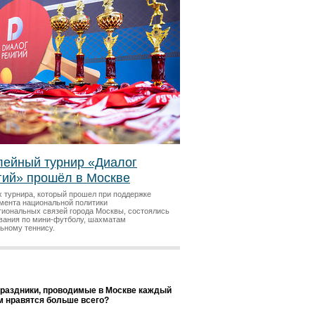
ейный турнир «Диалог
гий» прошёл в Москве
х турнира, который прошел при поддержке
мента национальной политики
гиональных связей города Москвы, состоялись
вания по мини-футболу, шахматам
льному теннису.
праздники, проводимые в Москве каждый
ам нравятся больше всего?