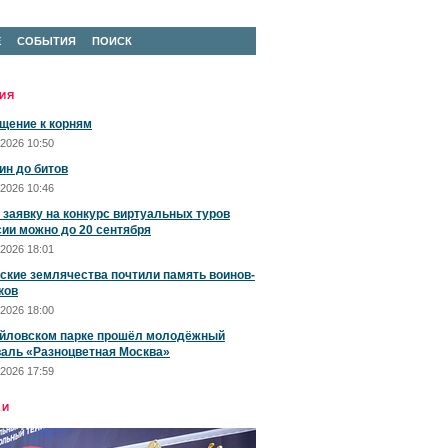
Е
СОБЫТИЯ
ПОИСК
ИЯ
щение к корням
2026 10:50
ин до битов
2026 10:46
 заявку на конкурс виртуальных туров
сии можно до 20 сентября
2026 18:01
ские землячества почтили память воинов-
ков
2026 18:00
йловском парке прошёл молодёжный
аль «Разноцветная Москва»
2026 17:59
ЕИ