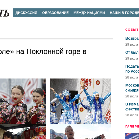
ДИСКУССИЯ
ОБРАЗОВАНИЕ
МЕЖДУ НАЦИЯМИ
НАШИ В ГОРОД
СОБЫТ
Возвра
29 июля 
ле» на Поклонной горе в
От был
29 июля 
Подать
по Рос
28 июля 
Москов
сибиря
28 июля 
В Изма
фестив
28 июля 
ГАЛЕР