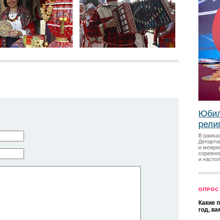
Юбил
рели
В рамка
Департа
и межре
соревно
и насто
ОПРОС
Какие 
год, в