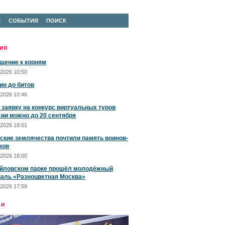
Е
СОБЫТИЯ
ПОИСК
ИЯ
щение к корням
2026 10:50
ин до битов
2026 10:46
 заявку на конкурс виртуальных туров
сии можно до 20 сентября
2026 18:01
ские землячества почтили память воинов-
ков
2026 18:00
йловском парке прошёл молодёжный
аль «Разноцветная Москва»
2026 17:59
ЕИ