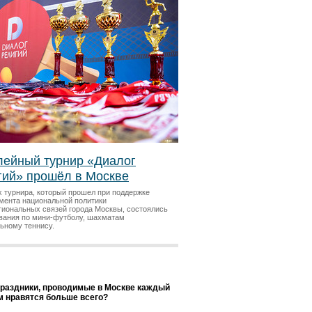
ейный турнир «Диалог
гий» прошёл в Москве
х турнира, который прошел при поддержке
мента национальной политики
гиональных связей города Москвы, состоялись
вания по мини-футболу, шахматам
льному теннису.
праздники, проводимые в Москве каждый
ам нравятся больше всего?