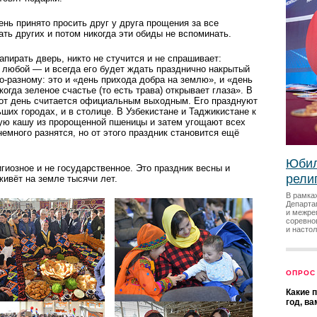
ень принято просить друг у друга прощения за все
ть других и потом никогда эти обиды не вспоминать.
апирать дверь, никто не стучится и не спрашивает:
 любой — и всегда его будет ждать празднично накрытый
о-разному: это и «день прихода добра на землю», и «день
когда зеленое счастье (то есть трава) открывает глаза». В
этот день считается официальным выходным. Его празднуют
ших городах, и в столице. В Узбекистане и Таджикистане к
ую кашу из пророщенной пшеницы и затем угощают всех
емного разнятся, но от этого праздник становится ещё
Юбил
гиозное и не государственное. Это праздник весны и
рели
живёт на земле тысячи лет.
В рамка
Департа
и межре
соревно
и насто
ОПРОС
Какие 
год, в