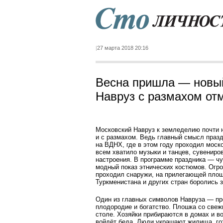
27 марта 2018 20:16
Весна пришла — новый
Навруз с размахом от
Московский Навруз к земледелию почти н
и с размахом. Ведь главный смысл праз
на ВДНХ, где в этом году проходил моск
всем хватило музыки и танцев, сувениров
настроения. В программе праздника — чу
модный показ этнических костюмов. Огр
проходил снаружи, на прилегающей площ
Туркменистана и других стран боролись з
Один из главных символов Навруза — пр
плодородие и богатство. Плошка со све
столе. Хозяйки прибираются в домах и во
войдёт беда. Люди украшают жилища, го