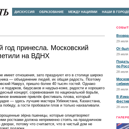
ДИСКУССИЯ
ОБРАЗОВАНИЕ
МЕЖДУ НАЦИЯМИ
НАШИ В ГОРОД
СОБЫТ
Возвра
29 июля 
 год принесла. Московский
От был
метили на ВДНХ
29 июля 
Подать
по Рос
28 июля 
е имеет отношения, зато празднуют его в столице широко
дника — объединение людей, их общая радость. Поэтому
Москов
овский Навруз, пришло более 40 тысяч гостей. Однако
сибиря
 и подарков, баурсаков и наурыз-коже, радости и хорошего
28 июля 
десный концерт, соревнования по национальной борьбе,
омное внимание привлёк фестиваль плова, который
В Изма
адке — здесь лучшие мастера Узбекистана, Казахстана,
фестив
а победу, а гости пробовали плов и только нахваливали.
28 июля 
орощенные зёрна пшеницы, которые олицетворяют
ГАЛЕР
жими ростками должна непременно стоять на праздничном
 дворах, потому что считается, что в чистый дом не
товят подарки.