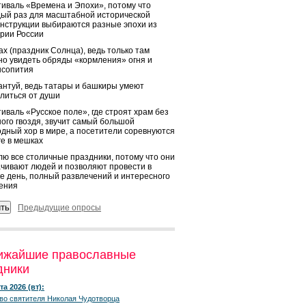
иваль «Времена и Эпохи», потому что
ый раз для масштабной исторической
нструкции выбираются разные эпохи из
рии России
х (праздник Солнца), ведь только там
о увидеть обряды «кормления» огня и
ысопития
нтуй, ведь татары и башкиры умеют
литься от души
иваль «Русское поле», где строят храм без
ого гвоздя, звучит самый большой
дный хор в мире, а посетители соревнуются
ге в мешках
ю все столичные праздники, потому что они
чивают людей и позволяют провести в
е день, полный развлечений и интересного
ения
Предыдущие опросы
ижайшие православные
дники
та 2026 (вт):
во святителя Николая Чудотворца