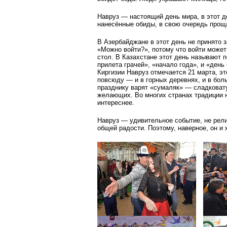
Навруз — настоящий день мира, в этот д
нанесённые обиды, в свою очередь проща
В Азербайджане в этот день не принято з
«Можно войти?», потому что войти может
стол. В Казахстане этот день называют п
прилета грачей», «начало года», и «день 
Киргизии Навруз отмечается 21 марта, 
повсюду — и в горных деревнях, и в боль
празднику варят «сумаляк» — сладковат
желающих. Во многих странах традиции н
интереснее.
Навруз — удивительное событие, не рели
общей радости. Поэтому, наверное, он и 