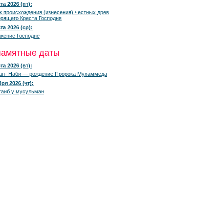
та 2026 (пт):
к происхождения (изнесения) честных древ
рящего Креста Господня
та 2026 (ср):
жение Господне
памятные даты
та 2026 (вт):
ан- Наби — рождение Пророка Мухаммеда
ря 2026 (чт):
гаиб у мусульман