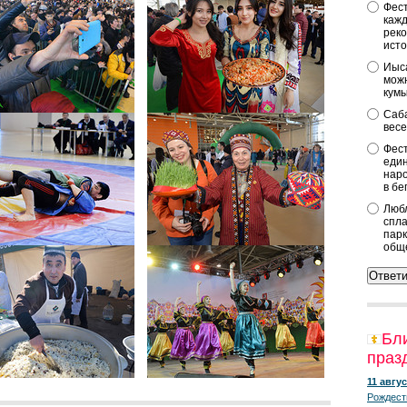
Фест
кажд
реко
исто
Иыса
можн
кум
Саба
весе
Фест
един
наро
в бе
Любл
спла
парк
общ
Бл
праз
11 авгус
Рождест