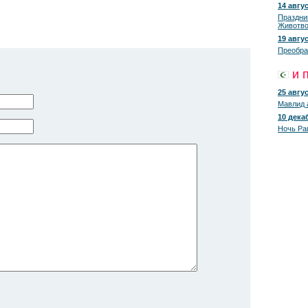
14 авгус
Праздни
Животво
19 авгус
Преобра
и 
25 авгус
Мавлид 
10 декаб
Ночь Ра